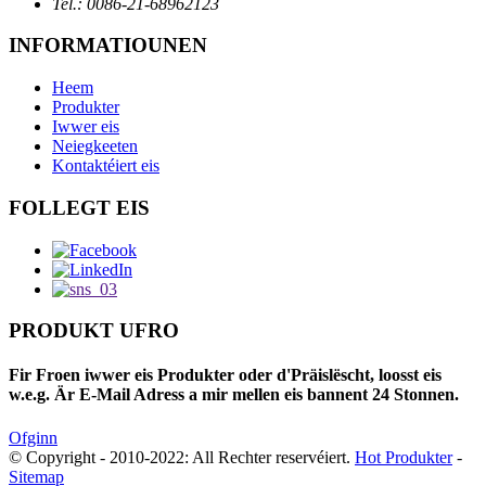
Tel.: 0086-21-68962123
INFORMATIOUNEN
Heem
Produkter
Iwwer eis
Neiegkeeten
Kontaktéiert eis
FOLLEGT EIS
PRODUKT UFRO
Fir Froen iwwer eis Produkter oder d'Präislëscht, loosst eis
w.e.g. Är E-Mail Adress a mir mellen eis bannent 24 Stonnen.
Ofginn
© Copyright - 2010-2022: All Rechter reservéiert.
Hot Produkter
-
Sitemap