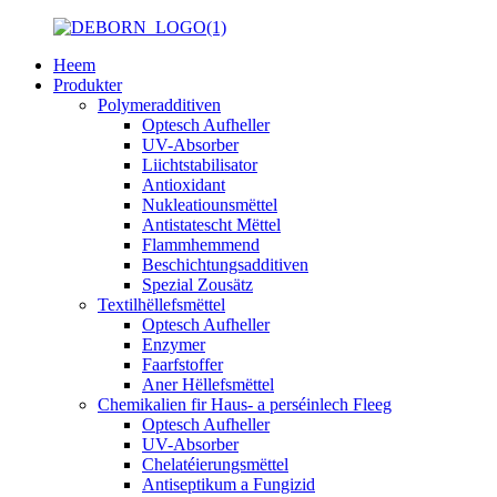
Heem
Produkter
Polymeradditiven
Optesch Aufheller
UV-Absorber
Liichtstabilisator
Antioxidant
Nukleatiounsmëttel
Antistatescht Mëttel
Flammhemmend
Beschichtungsadditiven
Spezial Zousätz
Textilhëllefsmëttel
Optesch Aufheller
Enzymer
Faarfstoffer
Aner Hëllefsmëttel
Chemikalien fir Haus- a perséinlech Fleeg
Optesch Aufheller
UV-Absorber
Chelatéierungsmëttel
Antiseptikum a Fungizid