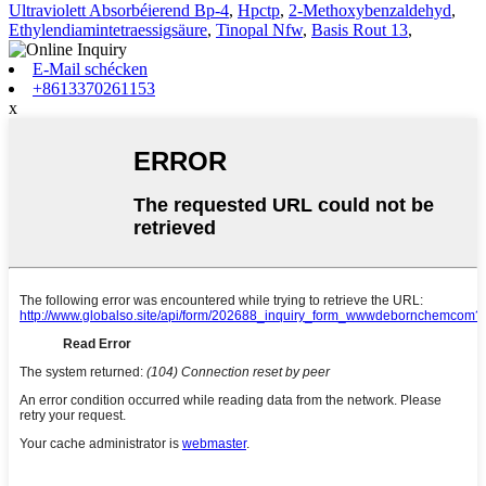
Ultraviolett Absorbéierend Bp-4
,
Hpctp
,
2-Methoxybenzaldehyd
,
Ethylendiamintetraessigsäure
,
Tinopal Nfw
,
Basis Rout 13
,
E-Mail schécken
+8613370261153
x