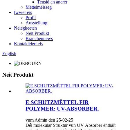
Tensid an anerer
Mëttelméisseg
Iwwer eis
Profil
Ausstellung
Neiegkeeten
Neit Produkt
Branchennews
Kontaktéiert eis
English
Neit Produkt
E SCHUTZMËTTEL FIR
POLYMER: UV-ABSORBER.
vum Admin den 25-02-25
Déi molekular Struktur vun UV-Absorber enthält