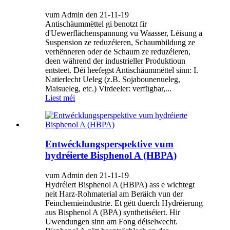
vum Admin den 21-11-19
Antischäummëttel gi benotzt fir
d'Uewerflächenspannung vu Waasser, Léisung a
Suspension ze reduzéieren, Schaumbildung ze
verhënneren oder de Schaum ze reduzéieren,
deen während der industrieller Produktioun
entsteet. Déi heefegst Antischäummëttel sinn: I.
Natierlecht Ueleg (z.B. Sojabounenueleg,
Maisueleg, etc.) Virdeeler: verfügbar,...
Liest méi
Entwécklungsperspektive vum
hydréierte Bisphenol A (HBPA)
vum Admin den 21-11-19
Hydréiert Bisphenol A (HBPA) ass e wichtegt
neit Harz-Rohmaterial am Beräich vun der
Feinchemieindustrie. Et gëtt duerch Hydréierung
aus Bisphenol A (BPA) synthetiséiert. Hir
Uwendungen sinn am Fong déiselwecht.