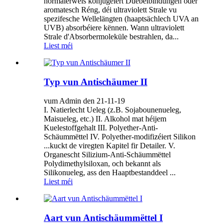
normalerweis konjugéiert Duebelbindungen oder
aromatesch Réng, déi ultraviolett Strale vu
spezifesche Wellelängten (haaptsächlech UVA an
UVB) absorbéiere kënnen. Wann ultraviolett
Strale d'Absorbermoleküle bestrahlen, da...
Liest méi
Typ vun Antischäumer II
vum Admin den 21-11-19
I. Natierlecht Ueleg (z.B. Sojabounenueleg,
Maisueleg, etc.) II. Alkohol mat héijem
Kuelestoffgehalt III. Polyether-Anti-
Schäummëttel IV. Polyether-modifizéiert Silikon
...kuckt de viregten Kapitel fir Detailer. V.
Organescht Silizium-Anti-Schäummëttel
Polydimethylsiloxan, och bekannt als
Silikonueleg, ass den Haaptbestanddeel ...
Liest méi
Aart vun Antischäummëttel I