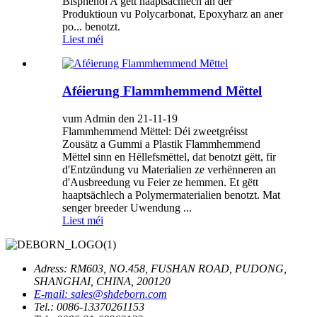
Bisphenol A gëtt haaptsächlech an der
Produktioun vu Polycarbonat, Epoxyharz an aner
po... benotzt.
Liest méi
Aféierung Flammhemmend Mëttel
vum Admin den 21-11-19
Flammhemmend Mëttel: Déi zweetgréisst
Zousätz a Gummi a Plastik Flammhemmend
Mëttel sinn en Hëllefsmëttel, dat benotzt gëtt, fir
d'Entzündung vu Materialien ze verhënneren an
d'Ausbreedung vu Feier ze hemmen. Et gëtt
haaptsächlech a Polymermaterialien benotzt. Mat
senger breeder Uwendung ...
Liest méi
Adress: RM603, NO.458, FUSHAN ROAD, PUDONG,
SHANGHAI, CHINA, 200120
E-mail: sales@shdeborn.com
Tel.: 0086-13370261153