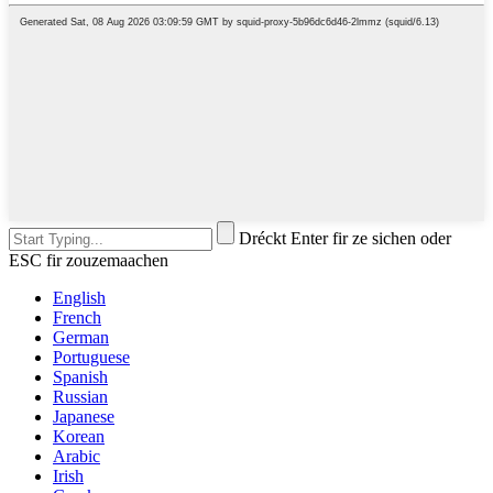
Dréckt Enter fir ze sichen oder
ESC fir zouzemaachen
English
French
German
Portuguese
Spanish
Russian
Japanese
Korean
Arabic
Irish